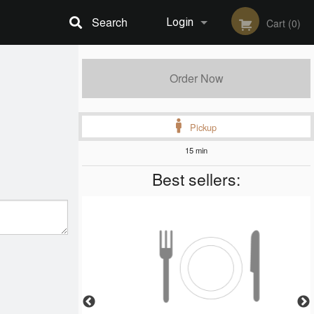
Search
Login
Cart (0)
Registration
Order Now
Pickup
15 min
Best sellers: