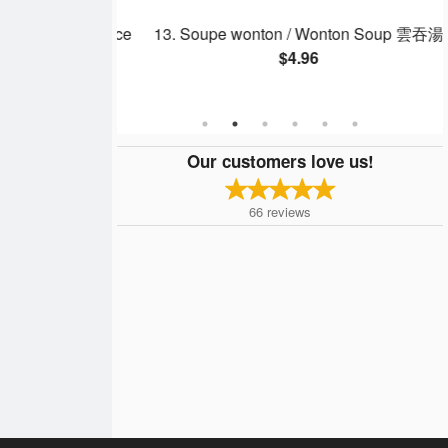
hicken Fried Rice
13. Soupe wonton / Wonton Soup 雲吞湯
$4.96
Our customers love us!
66
reviews