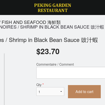
 / FISH AND SEAFOOD 海鮮類
 NOIRES / SHRIMP IN BLACK BEAN SAUCE 豉汁蝦
ires / Shrimp in Black Bean Sauce 豉汁蝦
$
23.70
Commentaire / Comment
Qty
*
Add to cart